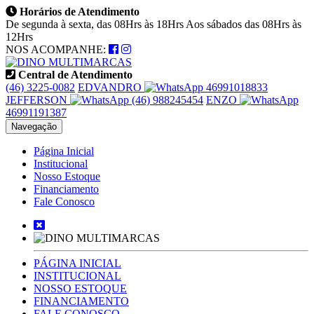
Horários de Atendimento
De segunda à sexta, das 08Hrs às 18Hrs Aos sábados das 08Hrs às
12Hrs
NOS ACOMPANHE:
Central de Atendimento
(46) 3225-0082
EDVANDRO
46991018833
JEFFERSON
(46) 988245454
ENZO
46991191387
Navegação
Página Inicial
Institucional
Nosso Estoque
Financiamento
Fale Conosco
PÁGINA INICIAL
INSTITUCIONAL
NOSSO ESTOQUE
FINANCIAMENTO
FALE CONOSCO